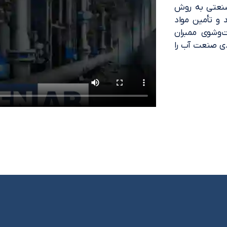
 صنعتی به روش
لید و تأمین مواد
‌وشوی ممبران
دی صنعت آب را