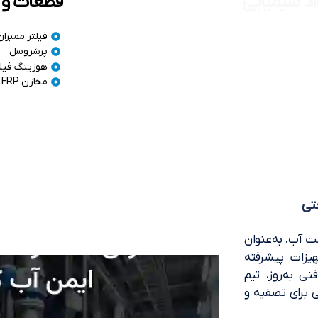
اد شیمیایی
قطعات و 
آنتی اسکالانت
فیلتر ممبران
مواد ضد رسوب دیگ بخار
پرشروسل
اسید دیسکلر
هوزینگ فیلت
کلروفریک
مخازن FRP
تی
 آب، به‌عنوان
یزات پیشرفته
 به‌روز، تیم
 برای تصفیه و