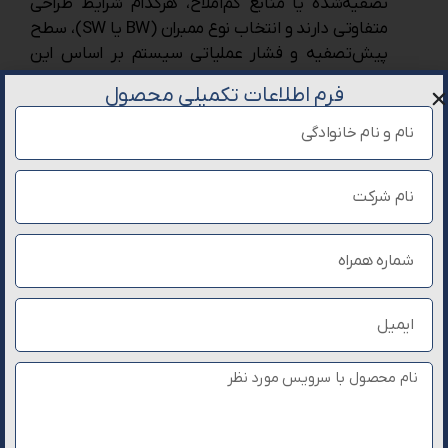
تصفیه‌شده یا منابع کم‌املاح، هرکدام شرایط طراحی
متفاوتی دارند و انتخاب نوع ممبران (BW یا SW)، سطح
پیش‌تصفیه و فشار عملیاتی سیستم بر اساس این
پارامتر انجام می‌شود.
فرم اطلاعات تکمیلی محصول
ظرفیت مورد نیاز
: ظرفیت طراحی سیستم بر اساس دبی
مصرف روزانه (m³/day)، دبی لحظه‌ای (GPM) و الگوی
مصرف (پیوسته یا شیفتی) تعیین می‌شود تا از کمبود
تولید یا افزایش غیرضروری هزینه تجهیزات جلوگیری
گردد.
نوع کاربری و استاندارد مصرف
: استاندارد کیفیت آب
مورد نیاز در کاربردهای مختلف مانند شرب، صنعتی،
کشاورزی، دیگ بخار یا مصارف دارویی متفاوت است و
پارامترهایی مانند TDS نهایی، EC، سختی باقیمانده و
نیاز به گندزدایی یا خالص‌سازی نهایی بر اساس کاربرد
تعیین می‌شوند.
قطعات و تجهیزات آب شیرین کن صنعتی