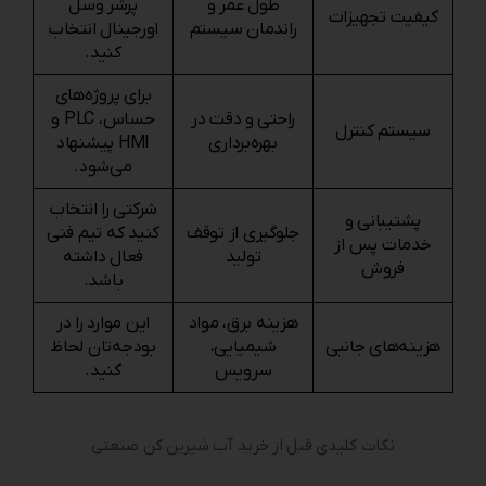
طول عمر و
پرشر وسل
کیفیت تجهیزات
راندمان سیستم
اورجینال انتخاب
کنید.
برای پروژه‌های
راحتی و دقت در
حساس، PLC و
سیستم کنترل
بهره‌برداری
HMI پیشنهاد
می‌شود.
شرکتی را انتخاب
پشتیبانی و
جلوگیری از توقف
کنید که تیم فنی
خدمات پس از
تولید
فعال داشته
فروش
باشد.
هزینه برق، مواد
این موارد را در
هزینه‌های جانبی
شیمیایی،
بودجه‌تان لحاظ
سرویس
کنید.
نکات کلیدی قبل از خرید آب شیرین کن صنعتی