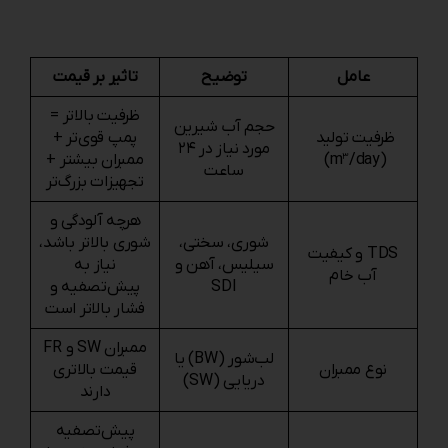
عامل
توضیح
تاثیر بر قیمت
ظرفیت بالاتر =
حجم آب شیرین
ظرفیت تولید
پمپ قوی‌تر +
مورد نیاز در ۲۴
(m³/day)
ممبران بیشتر +
ساعت
تجهیزات بزرگ‌تر
هرچه آلودگی و
شوری، سختی،
شوری بالاتر باشد،
TDS و کیفیت
سیلیس، آهن و
نیاز به
آب خام
SDI
پیش‌تصفیه و
فشار بالاتر است
ممبران SW و FR
لب‌شور (BW) یا
نوع ممبران
قیمت بالاتری
دریایی (SW)
دارند
پیش‌تصفیه