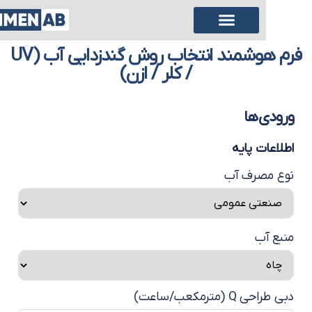
فرم هوشمند انتخاب روش گندزدایی آب (UV
/ کلر / ازن)
رودی‌ها
طلاعات پایه
وع مصرف آب
نبع آب
 طراحی Q (مترمکعب/ساعت)