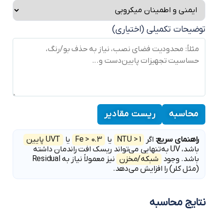
وضیحات تکمیلی (اختیاری)
محاسبه
ریست مقادیر
راهنمای سریع:
اگر
NTU > 1
یا
Fe > 0.3
یا
UVT پایین
باشد، UV به‌تنهایی می‌تواند ریسک افت راندمان داشته
باشد. وجود
شبکه/مخزن
نیز معمولاً نیاز به Residual
(مثل کلر) را افزایش می‌دهد.
تایج محاسبه