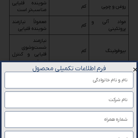
شوینده قلیایی
روغن و چربی
کم
مناسب‌تر است
مواد آلی و
معمولاً نیازمند
کم
پروتئینی
شوینده قلیایی
نیازمند
شست‌وشوی
بیوفولینگ
کم
قلیایی و کنترل
زیستی
فرم اطلاعات تکمیلی محصول
انتخاب شوینده
متغیر و اغلب
سیلیس
تخصصی ضروری
محدود
است
میزان تاثیر شوینده اسیدی ممبران بر رسوبات مختلف
تفاوت شوینده اسیدی و شوینده قلیایی ممبران