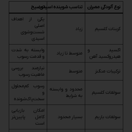
نوع آلودگی ممبران
تناسب شوینده اسیدی
توضیح
یکی از اهداف
اصلی
کربنات کلسیم
زیاد
شست‌وشوی
اسیدی
اکسید و
وابسته به شدت
متوسط تا زیاد
هیدروکسید آهن
و قدمت رسوب
نیازمند بررسی
ترکیبات منگنز
متوسط
ماهیت رسوب
رسوب کم‌محلول
محدود و وابسته
سولفات کلسیم
و
به شرایط
سخت‌پاک‌شونده
امکان بازیابی
سولفات باریم
بسیار محدود
کامل پایین‌تر
است