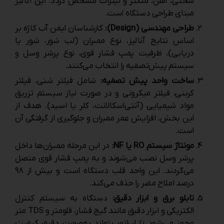
سختی، آهن، منگنز و نیترات مشخص گردد. این آنالیز
مبنای طراحی دستگاه است.
طراحی مهندسی (Design):
کارشناسان ایمن آب کاژه بر
اساس نتایج آنالیز، نوع ممبران (لب ‌شور، شور یا
دریایی)، ظرفیت پمپ فشار قوی، نوع پرشر وسل و
سیستم پیش‌تصفیه را انتخاب می‌کنند.
ساخت واحد پیش ‌تصفیه:
شامل فیلتر شنی، فیلتر
کربنی، فیلتر میکرونی و در صورت نیاز سیستم تزریق
مواد شیمیایی (آنتی‌اسکالانت، کلر یا اسید). هدف از
این بخش، افزایش عمر ممبران و جلوگیری از گرفتگی آن
است.
مونتاژ سیستم RO یا NF:
در این مرحله ممبران‌ها داخل
پرشر وسل نصب می‌شوند و به پمپ فشار قوی متصل
می‌گردند. این واحد قلب دستگاه است و بیش از ۹۸
درصد املاح مضر را حذف می‌کند.
تابلو برق و ابزار دقیق:
دستگاه به سیستم کنترل
الکتریکی و ابزار دقیق مانند گیج فشار، فلومتر و TDS متر
مجهز می‌شود تا اپراتور بتواند به‌صورت دقیق کیفیت