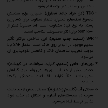
است. برای اغلب محصولات زراعی، EC کمتر از ۲ میلی
‌زیمنس بر سانتی‌متر توصیه می‌شود.
TDS (کل مواد جامد محلول):
معیاری برای سنجش
مجموع نمک‌های محلول. مقدار مطلوب برای کشاورزی
بسته به نوع گیاه متفاوت است، اما معمولاً کمتر از
۱۵۰۰ ppm برای اکثر محصولات مناسب است.
SAR (نسبت جذب سدیم):
این شاخص بیانگر تأثیر
سدیم موجود در آب بر روی خاک است. مقدار SAR بالا
موجب تخریب ساختمان خاک و کاهش نفوذپذیری آن
می‌شود.
یون‌های خاص (سدیم، کلراید، سولفات، بی‌ کربنات):
حضور بیش از حد این یون‌ها می‌تواند برای گیاهان
سمی باشد. مثلاً کلراید بالا باعث سوختگی برگ‌ها
می‌شود.
سختی آب (کلسیم و منیزیم):
سختی بیش از حد باعث
رسوب در سیستم‌های آبیاری و اختلال در جذب مواد
غذایی توسط گیاه می‌شود.