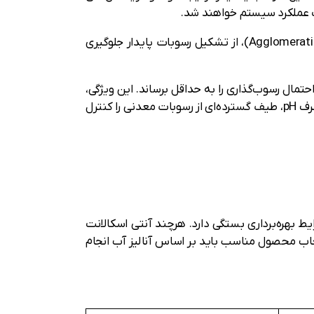
ت عملکرد سیستم خواهند شد.
آنتی اسکالانت با ایجاد اختلال در مراحل هسته‌زایی (Nucleation)، رشد کریستال (Crystal Growth) و تجمع ذرات (Agglomeration)، از تشکیل رسوبات پایدار جلوگیری
حتمال رسوب‌گذاری را به حداقل برساند. این ویژگی،
آنتی اسکالانت را به راهکاری دقیق‌تر و مؤثرتر نسبت به روش‌هایی مانند اسیدزنی تبدیل کرده است؛ زیرا به‌جای کاهش صرف pH، طیف گسترده‌ای از رسوبات معدنی را کنترل
ستم اسمز معکوس تشکیل می‌شود، به ترکیب شیمیایی آب خام، میزان بازیابی (Recovery) و شرایط بهره‌برداری بستگی دارد. هرچند آنتی اسکالانت
اب محصول مناسب باید بر اساس آنالیز آب انجام