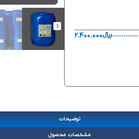
﷼
2.400.000
توضیحات
مشخصات محصول