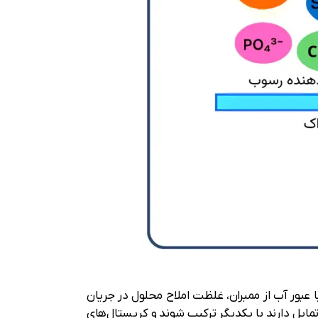
با عبور آب از ممبران، غلظت املاح محلول در جریان
مایل دارند با یکدیگر ترکیب شوند و کریستال‌های