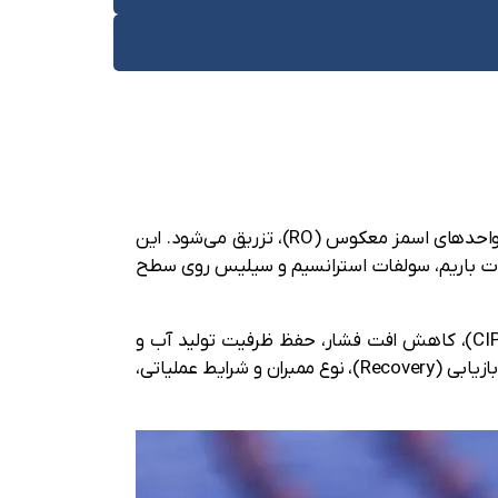
، به‌ویژه واحدهای اسمز معکوس (RO)، تزریق می‌شود. این
لفات باریم، سولفات استرانسیم و سیلیس روی سطح
استفاده از آنتی اسکالانت مناسب، علاوه بر افزایش طول عمر ممبران‌ها، موجب کاهش دفعات شستشوی شیمیایی (CIP)، کاهش افت فشار، حفظ ظرفیت تولید آب و
کاهش هزینه‌های بهره‌برداری خواهد شد. به همین دلیل، انتخاب صحیح آنتی اسکالانت بر اساس آنالیز آب ورودی، نرخ بازیابی (Recovery)، نوع ممبران و شرایط عملیاتی،