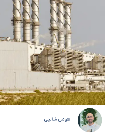
هومن شالچی